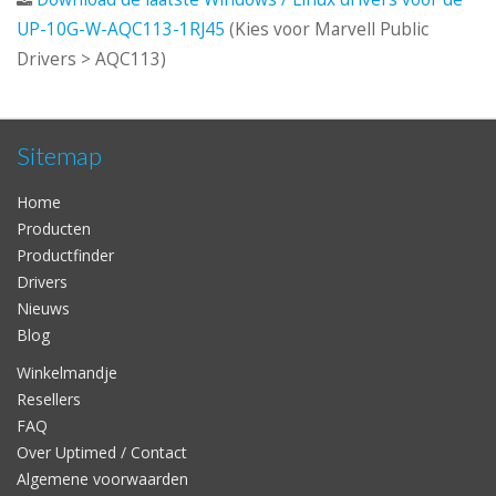
UP-10G-W-AQC113-1RJ45
(Kies voor Marvell Public
Drivers > AQC113)
Sitemap
Home
Producten
Productfinder
Drivers
Nieuws
Blog
Winkelmandje
Resellers
FAQ
Over Uptimed / Contact
Algemene voorwaarden