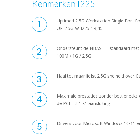
Kenmerken I225
Uptimed 2.5G Workstation Single Port C
UP-2.5G-W-I225-1RJ45
Ondersteunt de NBASE-T standaard met 
100M / 1G / 2.5G
Haal tot maar liefst 2.5G snelheid over C
Maximale prestaties zonder bottlenecks
de PCI-E 3.1 x1 aansluiting
Drivers voor Microsoft Windows 10/11 e