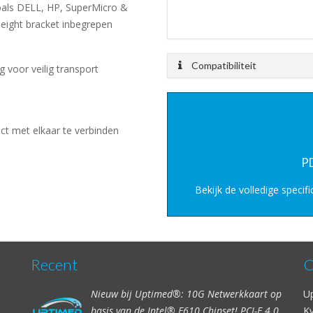
oals DELL, HP, SuperMicro &
Height bracket inbegrepen
Compatibiliteit
 voor veilig transport
ct met elkaar te verbinden
PD
Bekijk de volledige specifi
Recent
C
Nieuw bij Uptimed®: 10G Netwerkkaart op
U
basis van de Intel® E610 Chipset! PCI-E 4.0
K