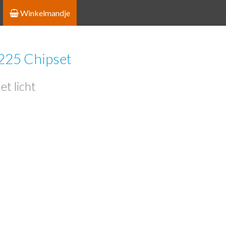
Winkelmandje
I225 Chipset
t licht