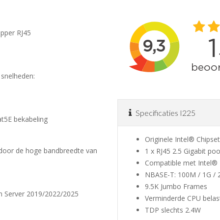
opper RJ45
snelheden:
Specificaties I225
at5E bekabeling
Originele Intel® Chipset
 door de hoge bandbreedte van
1 x RJ45 2.5 Gigabit po
Compatible met Intel®
NBASE-T: 100M / 1G / 
9.5K Jumbo Frames
n Server 2019/2022/2025
Verminderde CPU belas
TDP slechts 2.4W