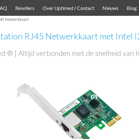
FAQ
Resellers
Over Uptimed / Contact
Nieuws
Blog
J45 Netwerkkaart
ation RJ45 Netwerkkaart met Intel 
d ® | Altijd verbonden met de snelheid van he