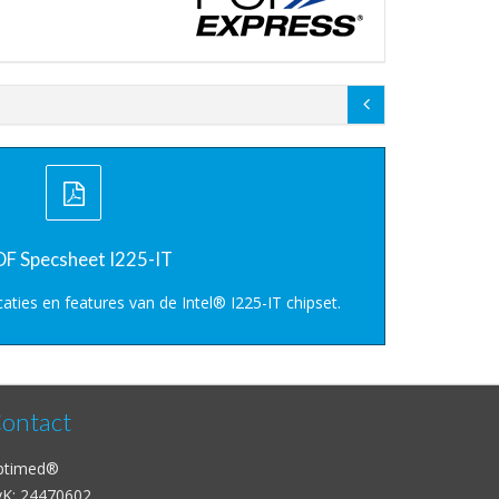
F Specsheet I225-IT
caties en features van de Intel® I225-IT chipset.
ontact
ptimed®
vK: 24470602