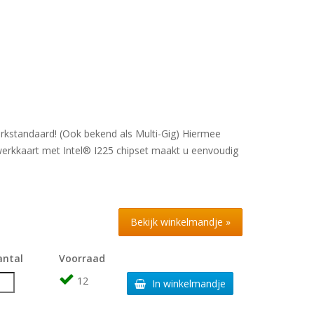
kstandaard! (Ook bekend als Multi-Gig) Hiermee
twerkkaart met Intel® I225 chipset maakt u eenvoudig
Bekijk winkelmandje »
antal
Voorraad
12
In winkelmandje