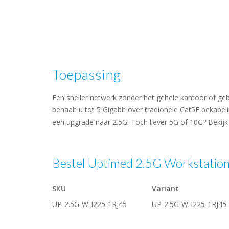
Toepassing
Een sneller netwerk zonder het gehele kantoor of 
behaalt u tot 5 Gigabit over tradionele Cat5E bekabe
een upgrade naar 2.5G! Toch liever 5G of 10G? Bekij
Bestel Uptimed 2.5G Workstation 
SKU
Variant
UP-2.5G-W-I225-1RJ45
UP-2.5G-W-I225-1RJ45