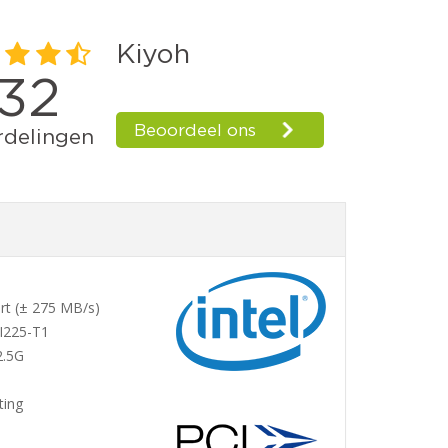
ort (± 275 MB/s)
 I225-T1
2.5G
ting