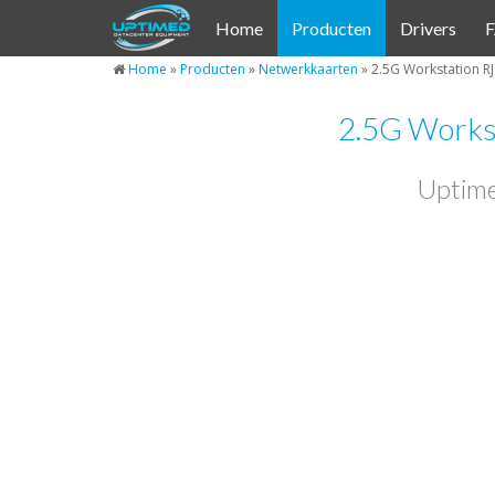
Cookies beheer paneel
Home
Producten
Drivers
Home
»
Producten
»
Netwerkkaarten
»
2.5G Workstation R
2.5G Workst
Uptime