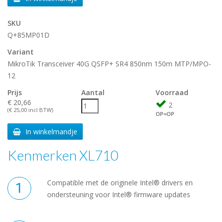
SKU
Q+85MP01D
Variant
MikroTik Transceiver 40G QSFP+ SR4 850nm 150m MTP/MPO-
12
Prijs
Aantal
Voorraad
€ 20,66
2
(€ 25,00 incl BTW)
OP=OP
In winkelmandje
Kenmerken XL710
Compatible met de originele Intel® drivers en
ondersteuning voor Intel® firmware updates