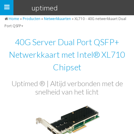
Cookies beheer paneel
uptimed
Navigatie
open/dicht
Home
»
Producten
»
Netwerkkaarten
»
XL710 - 40G netwerkkaart Dual
Port QSFP+
40G Server Dual Port QSFP+
Netwerkkaart met Intel® XL710
Chipset
Uptimed ® | Altijd verbonden met de
snelheid van het licht