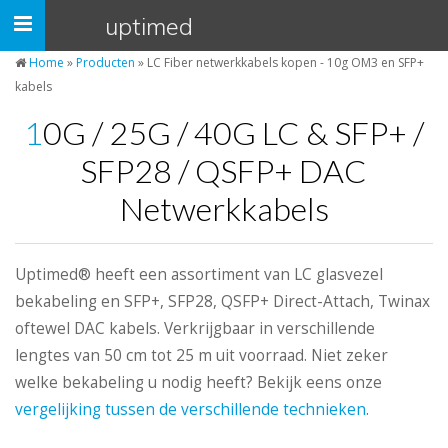
Cookies beheer paneel
uptimed
Navigatie
open/dicht
Home
»
Producten
»
LC Fiber netwerkkabels kopen - 10g OM3 en SFP+
kabels
10G / 25G / 40G LC & SFP+ /
SFP28 / QSFP+ DAC
Netwerkkabels
Uptimed® heeft een assortiment van LC glasvezel
bekabeling en SFP+, SFP28, QSFP+ Direct-Attach, Twinax
oftewel DAC kabels. Verkrijgbaar in verschillende
lengtes van 50 cm tot 25 m uit voorraad. Niet zeker
welke bekabeling u nodig heeft? Bekijk eens onze
vergelijking tussen de verschillende technieken
.