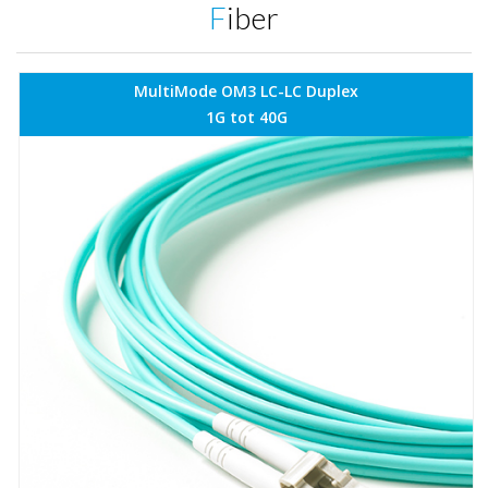
Fiber
MultiMode OM3 LC-LC Duplex
1G tot 40G